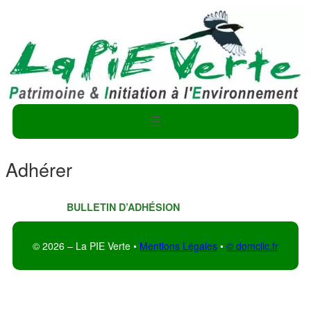
Adhérer
BULLETIN D’ADHÉSION
Télécharger
© 2026 – La PIE Verte •
Mentions Légales
•
© domclic.fr